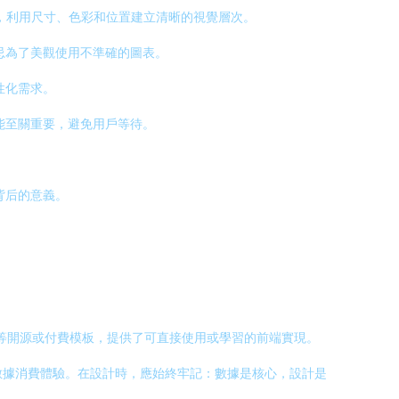
），利用尺寸、色彩和位置建立清晰的視覺層次。
忌為了美觀使用不準確的圖表。
性化需求。
能至關重要，避免用戶等待。
。
背后的意義。
ial-dashboard) 等開源或付費模板，提供了可直接使用或學習的前端實現。
數據消費體驗。在設計時，應始終牢記：數據是核心，設計是