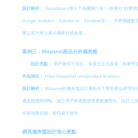
設計解析：
Geckoboard專注于為團隊打造“一眼便知
Google Analytics、Salesforce、Zend
辦公室大屏上展示團隊目標進度。
案例三：Mixpanel產品分析儀表盤
設計亮點：
用戶旅程可視化、深度交互式探索、敘事性
作品地址：
https://mixpanel.com/product-analytics
設計解析：
Mixpanel的儀表盤設計重點在于幫助產品經
通過拖拽時間軸、細分用戶群來動態查看數據變化。設計上采
件和視覺反饋，變得易于操作。
網頁儀表盤設計核心要點