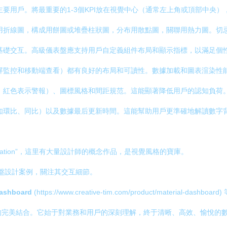
要用戶。將最重要的1-3個KPI放在視覺中心（通常左上角或頂部中央
用折線圖，構成用餅圖或堆疊柱狀圖，分布用散點圖，關聯用熱力圖。切
基礎交互。高級儀表盤應支持用戶自定義組件布局和顯示指標，以滿足個
屏監控和移動端查看）都有良好的布局和可讀性。數據加載和圖表渲染性
，紅色表示警報）、圖標風格和間距規范。這能顯著降低用戶的認知負荷
如環比、同比）以及數據最后更新時間。這能幫助用戶更準確地解讀數字
Visualization”，這里有大量設計師的概念作品，是視覺風格的寶庫。
盤設計案例，關注其交互細節。
Dashboard
(https://www.creative-tim.com/product/mater
的完美結合。它始于對業務和用戶的深刻理解，終于清晰、高效、愉悅的