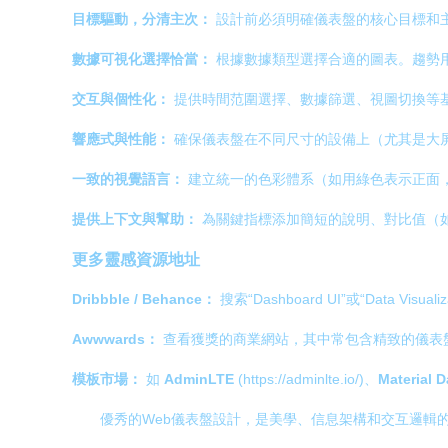
目標驅動，分清主次：
設計前必須明確儀表盤的核心目標和主
數據可視化選擇恰當：
根據數據類型選擇合適的圖表。趨勢
交互與個性化：
提供時間范圍選擇、數據篩選、視圖切換等
響應式與性能：
確保儀表盤在不同尺寸的設備上（尤其是大
一致的視覺語言：
建立統一的色彩體系（如用綠色表示正面
提供上下文與幫助：
為關鍵指標添加簡短的說明、對比值（
更多靈感資源地址
Dribbble / Behance：
搜索“Dashboard UI”或“Data 
Awwwards：
查看獲獎的商業網站，其中常包含精致的儀表
模板市場：
如
AdminLTE
(https://adminlte.io/)、
Material 
優秀的Web儀表盤設計，是美學、信息架構和交互邏輯