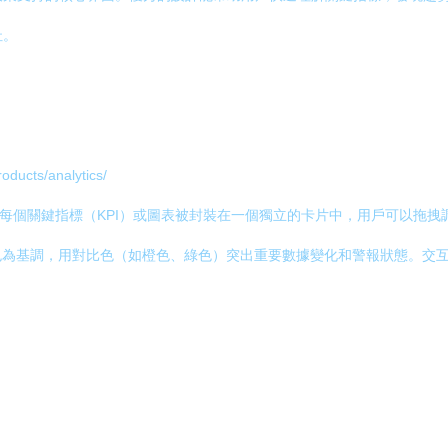
址。
oducts/analytics/
式”設計。每個關鍵指標（KPI）或圖表被封裝在一個獨立的卡片中，用戶可
色為基調，用對比色（如橙色、綠色）突出重要數據變化和警報狀態。交