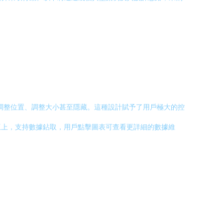
以拖拽調整位置、調整大小甚至隱藏。這種設計賦予了用戶極大的控
互上，支持數據鉆取，用戶點擊圖表可查看更詳細的數據維