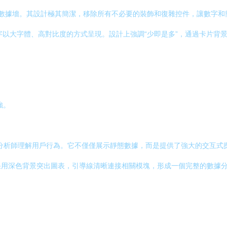
”的實時數據墻。其設計極其簡潔，移除所有不必要的裝飾和復雜控件，讓數
esk等），并將關鍵數字以大字體、高對比度的方式呈現。設計上強調“少即是多”，通
強。
理和分析師理解用戶行為。它不僅僅展示靜態數據，而是提供了強大的交互式探
用深色背景突出圖表，引導線清晰連接相關模塊，形成一個完整的數據分