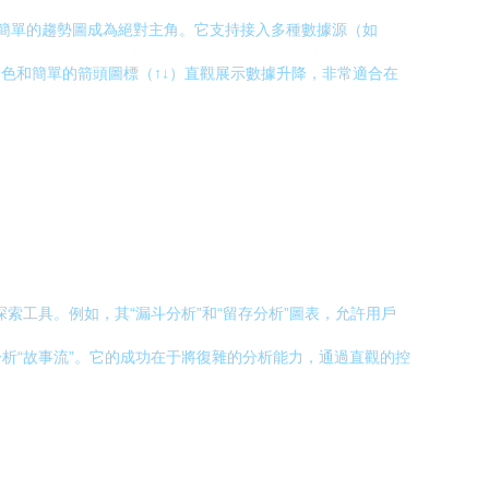
字和簡單的趨勢圖成為絕對主角。它支持接入多種數據源（如
過卡片背景色和簡單的箭頭圖標（↑↓）直觀展示數據升降，非常適合在
索工具。例如，其“漏斗分析”和“留存分析”圖表，允許用戶
析“故事流”。它的成功在于將復雜的分析能力，通過直觀的控