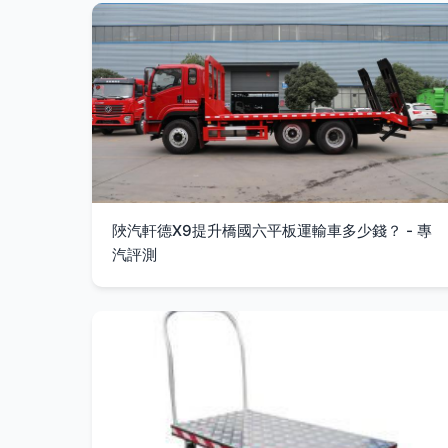
陜汽軒德X9提升橋國六平板運輸車多少錢？ - 專
汽評測