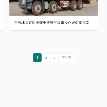
平涼地區東風小霸王液壓平板車操作與保養指南
1
2
3
下一頁