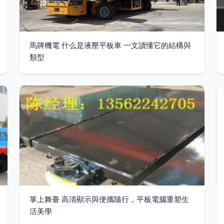
馬牌機電 什么是液壓平板車 一文讀懂它的結構與
類型
掌上舞臺 高清顯示與便攜隨行，平板電腦重塑生
活美學