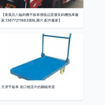
【東風后八輪鉤機平板車價格品質優良鉤機拖車廠
家,13677211883價格,圖片,配件廠家】
天津平板車 港口物流中的鋼鐵脊梁